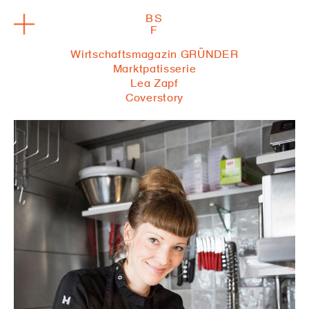
BS
F
Wirtschaftsmagazin GRÜNDER
Marktpatisserie
Lea Zapf
Coverstory